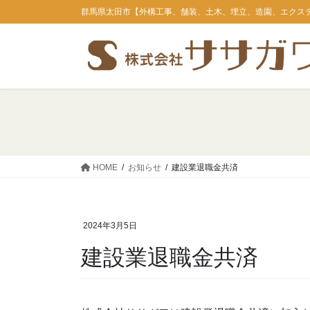
コ
ナ
群馬県太田市【外構工事、舗装、土木、埋立、造園、エクス
ン
ビ
テ
ゲ
ン
ー
ツ
シ
に
ョ
移
ン
動
に
移
動
HOME
お知らせ
建設業退職金共済
2024年3月5日
建設業退職金共済