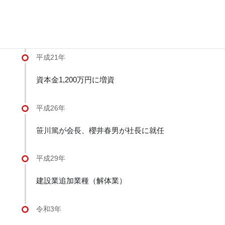
平成10年
建設業追加業種（とび・土工事、水道施設事業）
平成21年
資本金1,200万円に増資
平成26年
笹川篤が会長、櫻井春男が社長に就任
平成29年
建設業追加業種（解体業）
令和3年