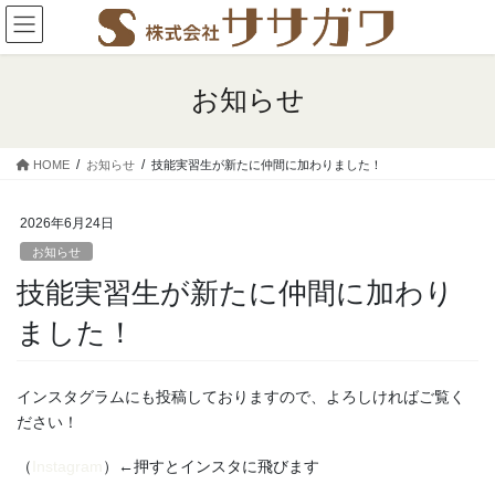
コ
ナ
ン
ビ
テ
ゲ
ン
ー
お知らせ
ツ
シ
に
ョ
移
ン
HOME
お知らせ
技能実習生が新たに仲間に加わりました！
動
に
移
動
2026年6月24日
お知らせ
技能実習生が新たに仲間に加わり
ました！
インスタグラムにも投稿しておりますので、よろしければご覧く
ださい！
（
Instagram
）←押すとインスタに飛びます