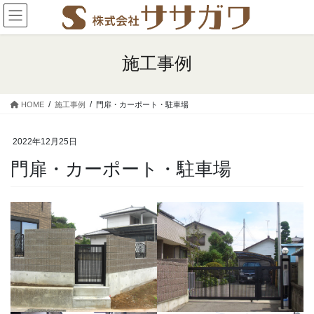
コ
ナ
ン
ビ
テ
ゲ
ン
ー
施工事例
ツ
シ
に
ョ
移
ン
HOME
施工事例
門扉・カーポート・駐車場
動
に
移
動
2022年12月25日
門扉・カーポート・駐車場